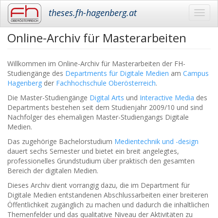
theses.fh-hagenberg.at
Toggl
navig
Online-Archiv für Masterarbeiten
Skip
to
main
Willkommen im
Online-Archiv für Masterarbeiten der FH-
content
Studiengänge des
Departments für Digitale Medien
am
Campus
Hagenberg
der
Fachhochschule Oberösterreich
.
Die Master-Studiengänge
Digital Arts
und
Interactive Media
des
Departments bestehen seit dem Studienjahr 2009/10 und sind
Nachfolger des ehemaligen Master-Studiengangs Digitale
Medien.
Das zugehörige Bachelorstudium
Medientechnik und -design
dauert sechs Semester und bietet ein breit angelegtes,
professionelles Grundstudium über praktisch den gesamten
Bereich der digitalen Medien.
Dieses Archiv dient vorrangig dazu, die im Department für
Digitale Medien entstandenen Abschlussarbeiten einer breiteren
Öffentlichkeit zugänglich zu machen und dadurch die inhaltlichen
Themenfelder und das qualitative Niveau der Aktivitäten zu