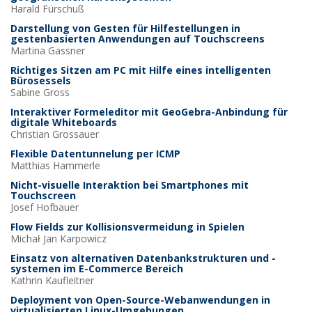
Harald
Fürschuß
Darstellung von Gesten für Hilfestellungen in
gestenbasierten Anwendungen auf Touchscreens
Martina
Gassner
Richtiges Sitzen am PC mit Hilfe eines intelligenten
Bürosessels
Sabine
Gross
Interaktiver Formeleditor mit GeoGebra-Anbindung für
digitale Whiteboards
Christian
Grossauer
Flexible Datentunnelung per ICMP
Matthias
Hammerle
Nicht-visuelle Interaktion bei Smartphones mit
Touchscreen
Josef
Hofbauer
Flow Fields zur Kollisionsvermeidung in Spielen
Michał Jan
Karpowicz
Einsatz von alternativen Datenbankstrukturen und -
systemen im E-Commerce Bereich
Kathrin
Kaufleitner
Deployment von Open-Source-Webanwendungen in
virtualisierten Linux-Umgebungen