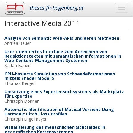
theses.fh-hagenberg.at
Toggl
navig
Interactive Media 2011
Skip
to
main
Analyse von Semantic Web-APIs und deren Methoden
content
Andrea
Bauer
User-orientiertes Interface zum Anreichern von
Redaktionstexten mit semantischen Informationen in
Web-Content-Management-Systemen
Stefan
Bauer
GPU-basierte Simulation von Schneedeformationen
mittels Shader Model 5
Thomas
Berger
Umsetzung eines Expertensuchsystems als Marktplatz
für Expertise
Christoph
Donner
Automatic Identification of Musical Versions Using
Harmonic Pitch Class Profiles
Christoph
Engelmayer
Visualisierung des menschlichen Sichtfeldes in
geografischen Kartensystemen