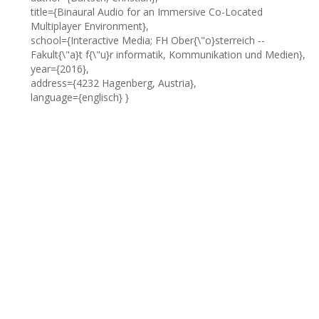
title={Binaural Audio for an Immersive Co-Located
Multiplayer Environment},
school={Interactive Media; FH Ober{\"o}sterreich --
Fakult{\"a}t f{\"u}r informatik, Kommunikation und Medien},
year={2016},
address={4232 Hagenberg, Austria},
language={englisch} }