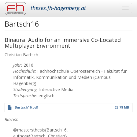
theses.fh-hagenberg.at
Toggl
navig
Bartsch16
Skip
to
main
Binaural Audio for an Immersive Co-Located
content
Multiplayer Environment
Christian
Bartsch
Jahr:
2016
Hochschule:
Fachhochschule Oberösterreich - Fakultät für
Informatik, Kommunikation und Medien (Campus
Hagenberg)
Studiengang:
Interactive Media
Textsprache:
englisch
Bartsch16.pdf
22.78 MB
BibTeX:
@mastersthesis{Bartsch16,
author={Bartsch, Christian},