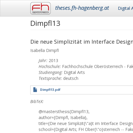
Main
theses.fh-hagenberg.at
Digital 
navigation
Dimpfl13
Skip
to
main
content
Die neue Simplizität im Interface Desi
Isabella
Dimpfl
Jahr:
2013
Hochschule:
Fachhochschule Oberösterreich - Fa
Studiengang:
Digital Arts
Textsprache:
deutsch
Dimpfl13.pdf
BibTeX:
@mastersthesis{Dimpfl13,
author={Dimpfl, Isabella},
title={Die neue Simplizit{\"a}t im Interface Desi
school={Digital Arts; FH Ober{\"o}sterreich -- Fa