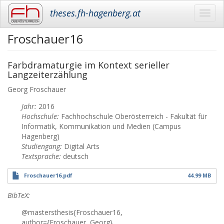
theses.fh-hagenberg.at
Toggl
navig
Froschauer16
Skip
to
main
Farbdramaturgie im Kontext serieller
content
Langzeiterzählung
Georg
Froschauer
Jahr:
2016
Hochschule:
Fachhochschule Oberösterreich - Fakultät für
Informatik, Kommunikation und Medien (Campus
Hagenberg)
Studiengang:
Digital Arts
Textsprache:
deutsch
Froschauer16.pdf
44.99 MB
BibTeX:
@mastersthesis{Froschauer16,
author={Froschauer, Georg},