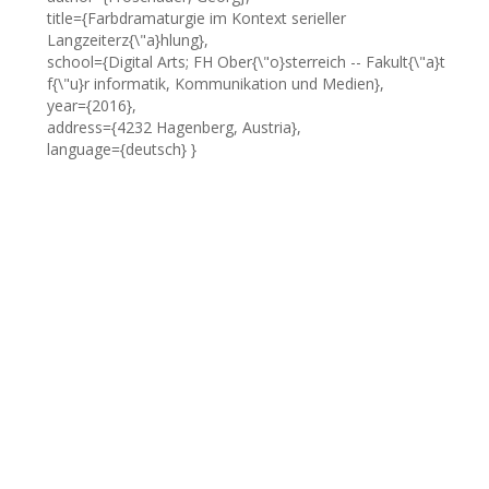
title={Farbdramaturgie im Kontext serieller
Langzeiterz{\"a}hlung},
school={Digital Arts; FH Ober{\"o}sterreich -- Fakult{\"a}t
f{\"u}r informatik, Kommunikation und Medien},
year={2016},
address={4232 Hagenberg, Austria},
language={deutsch} }