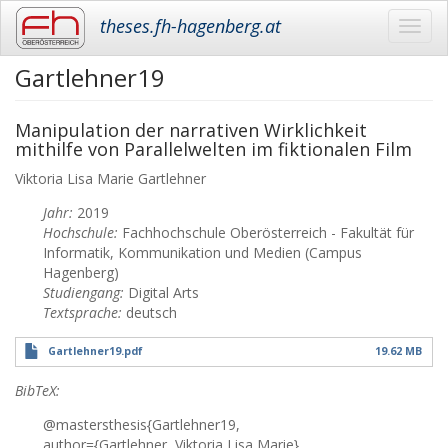
theses.fh-hagenberg.at
Toggl
navig
Gartlehner19
Skip
to
main
Manipulation der narrativen Wirklichkeit
content
mithilfe von Parallelwelten im fiktionalen Film
Viktoria Lisa Marie
Gartlehner
Jahr:
2019
Hochschule:
Fachhochschule Oberösterreich - Fakultät für
Informatik, Kommunikation und Medien (Campus
Hagenberg)
Studiengang:
Digital Arts
Textsprache:
deutsch
Gartlehner19.pdf
19.62 MB
BibTeX:
@mastersthesis{Gartlehner19,
author={Gartlehner, Viktoria Lisa Marie},