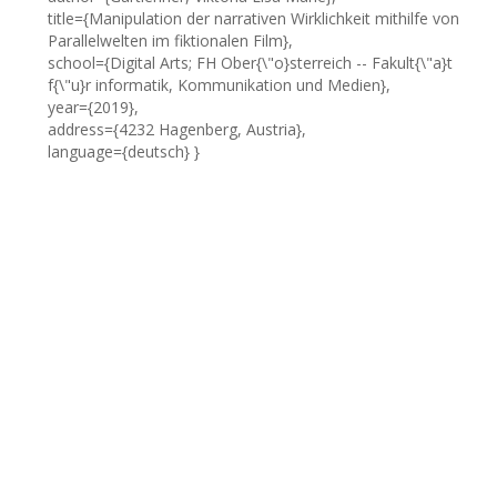
title={Manipulation der narrativen Wirklichkeit mithilfe von
Parallelwelten im fiktionalen Film},
school={Digital Arts; FH Ober{\"o}sterreich -- Fakult{\"a}t
f{\"u}r informatik, Kommunikation und Medien},
year={2019},
address={4232 Hagenberg, Austria},
language={deutsch} }