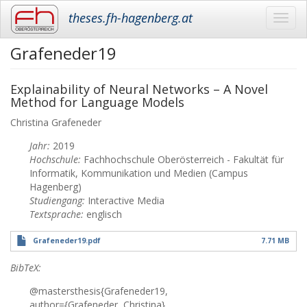
theses.fh-hagenberg.at
Toggl
navig
Grafeneder19
Skip
to
main
Explainability of Neural Networks – A Novel
content
Method for Language Models
Christina
Grafeneder
Jahr:
2019
Hochschule:
Fachhochschule Oberösterreich - Fakultät für
Informatik, Kommunikation und Medien (Campus
Hagenberg)
Studiengang:
Interactive Media
Textsprache:
englisch
Grafeneder19.pdf
7.71 MB
BibTeX:
@mastersthesis{Grafeneder19,
author={Grafeneder, Christina},