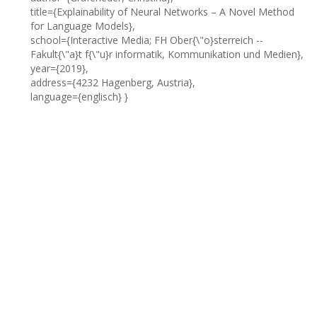
title={Explainability of Neural Networks – A Novel Method
for Language Models},
school={Interactive Media; FH Ober{\"o}sterreich --
Fakult{\"a}t f{\"u}r informatik, Kommunikation und Medien},
year={2019},
address={4232 Hagenberg, Austria},
language={englisch} }