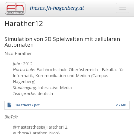
theses.fh-hagenberg.at
Toggl
navig
Harather12
Skip
to
main
Simulation von 2D Spielwelten mit zellularen
content
Automaten
Nico
Harather
Jahr:
2012
Hochschule:
Fachhochschule Oberösterreich - Fakultät für
Informatik, Kommunikation und Medien (Campus
Hagenberg)
Studiengang:
Interactive Media
Textsprache:
deutsch
Harather12.pdf
2.2 MB
BibTeX:
@mastersthesis{Harather12,
author={Harather, Nico},