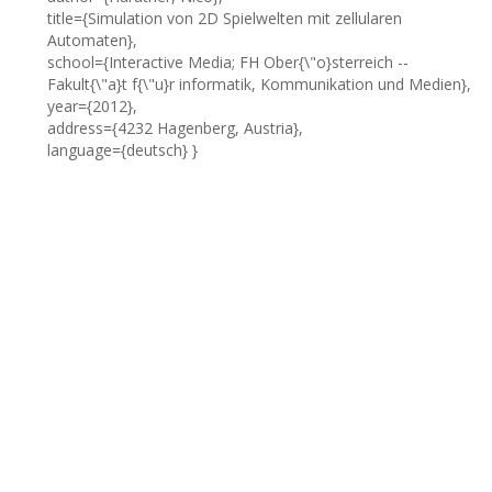
title={Simulation von 2D Spielwelten mit zellularen
Automaten},
school={Interactive Media; FH Ober{\"o}sterreich --
Fakult{\"a}t f{\"u}r informatik, Kommunikation und Medien},
year={2012},
address={4232 Hagenberg, Austria},
language={deutsch} }