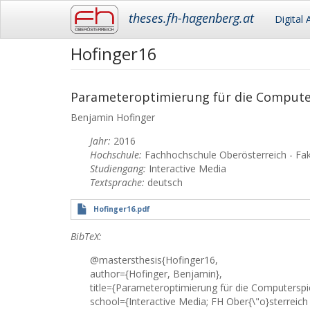
Main
theses.fh-hagenberg.at
Digital 
navigation
Hofinger16
Skip
to
main
content
Parameteroptimierung für die Compute
Benjamin
Hofinger
Jahr:
2016
Hochschule:
Fachhochschule Oberösterreich - Fa
Studiengang:
Interactive Media
Textsprache:
deutsch
Hofinger16.pdf
BibTeX:
@mastersthesis{Hofinger16,
author={Hofinger, Benjamin},
title={Parameteroptimierung für die Computerspi
school={Interactive Media; FH Ober{\"o}sterreich 