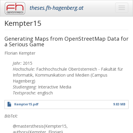
theses.fh-hagenberg.at
Toggl
navig
Kempter15
Skip
to
main
Generating Maps from OpenStreetMap Data for
content
a Serious Game
Florian
Kempter
Jahr:
2015
Hochschule:
Fachhochschule Oberösterreich - Fakultät für
Informatik, Kommunikation und Medien (Campus
Hagenberg)
Studiengang:
Interactive Media
Textsprache:
englisch
Kempter15.pdf
9.83 MB
BibTeX:
@mastersthesis{Kempter15,
author={Kempter, Florian},