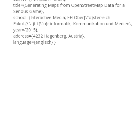
title={Generating Maps from OpenStreetMap Data for a
Serious Game},
school={Interactive Media; FH Ober{\"o}sterreich --
Fakult{\"a}t f{\"u}r informatik, Kommunikation und Medien},
year={2015},
address={4232 Hagenberg, Austria},
language={englisch} }