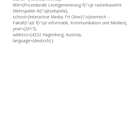
title={Prozedurale Levelgenerierung f{\"u}r rasterbasierte
Mehrspieler-R{\"a}tselspiele},
school={Interactive Media; FH Ober{\"o}sterreich --
Fakult{\"a}t f{\"u}r informatik, Kommunikation und Medien},
year={2017},
address={4232 Hagenberg, Austria},
language={deutsch} }