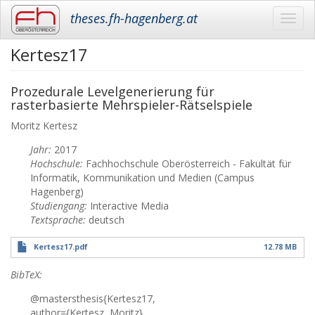
theses.fh-hagenberg.at
Toggl
navig
Kertesz17
Skip
to
main
Prozedurale Levelgenerierung für
content
rasterbasierte Mehrspieler-Rätselspiele
Moritz
Kertesz
Jahr:
2017
Hochschule:
Fachhochschule Oberösterreich - Fakultät für
Informatik, Kommunikation und Medien (Campus
Hagenberg)
Studiengang:
Interactive Media
Textsprache:
deutsch
Kertesz17.pdf
12.78 MB
BibTeX:
@mastersthesis{Kertesz17,
author={Kertesz, Moritz},