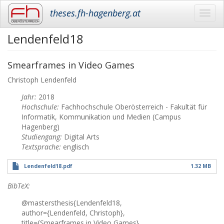
theses.fh-hagenberg.at
Toggl
navig
Lendenfeld18
Skip
to
main
Smearframes in Video Games
content
Christoph
Lendenfeld
Jahr:
2018
Hochschule:
Fachhochschule Oberösterreich - Fakultät für
Informatik, Kommunikation und Medien (Campus
Hagenberg)
Studiengang:
Digital Arts
Textsprache:
englisch
Lendenfeld18.pdf
1.32 MB
BibTeX:
@mastersthesis{Lendenfeld18,
author={Lendenfeld, Christoph},
title={Smearframes in Video Games},