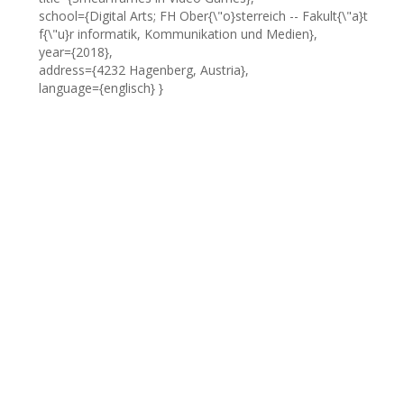
school={Digital Arts; FH Ober{\"o}sterreich -- Fakult{\"a}t
f{\"u}r informatik, Kommunikation und Medien},
year={2018},
address={4232 Hagenberg, Austria},
language={englisch} }