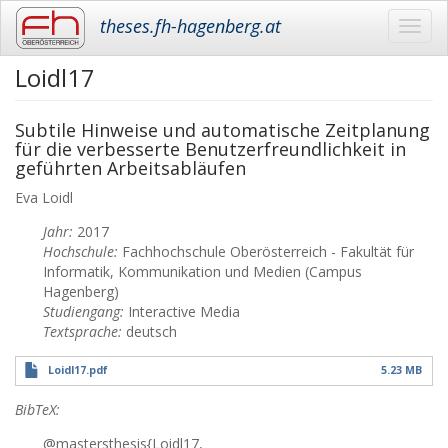
theses.fh-hagenberg.at
Toggl
navig
Loidl17
Skip
to
main
Subtile Hinweise und automatische Zeitplanung
content
für die verbesserte Benutzerfreundlichkeit in
geführten Arbeitsabläufen
Eva
Loidl
Jahr:
2017
Hochschule:
Fachhochschule Oberösterreich - Fakultät für
Informatik, Kommunikation und Medien (Campus
Hagenberg)
Studiengang:
Interactive Media
Textsprache:
deutsch
Loidl17.pdf
5.23 MB
BibTeX:
@mastersthesis{Loidl17,