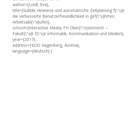
author={Loidl, Eva},
title={Subtile Hinweise und automatische Zeitplanung f{\"u}r
die verbesserte Benutzerfreundlichkeit in gef{\"u}hrten
Arbeitsabl{\"a}ufen},
school={Interactive Media; FH Ober{\"o}sterreich --
Fakult{\"a}t f{\"u}r informatik, Kommunikation und Medien},
year={2017},
address={4232 Hagenberg, Austria},
language={deutsch} }