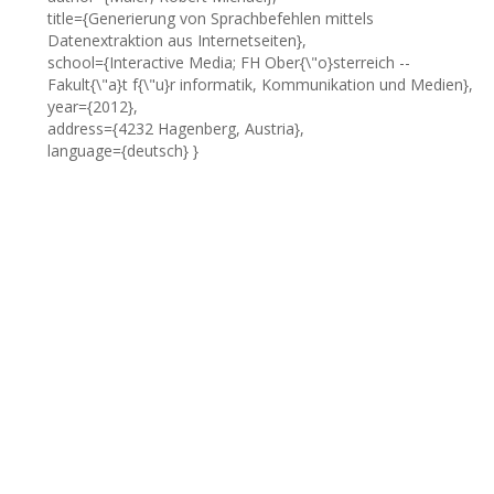
title={Generierung von Sprachbefehlen mittels
Datenextraktion aus Internetseiten},
school={Interactive Media; FH Ober{\"o}sterreich --
Fakult{\"a}t f{\"u}r informatik, Kommunikation und Medien},
year={2012},
address={4232 Hagenberg, Austria},
language={deutsch} }