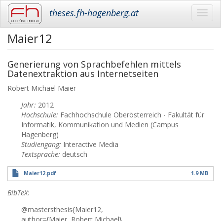
theses.fh-hagenberg.at
Toggl
navig
Maier12
Skip
to
main
Generierung von Sprachbefehlen mittels
content
Datenextraktion aus Internetseiten
Robert Michael
Maier
Jahr:
2012
Hochschule:
Fachhochschule Oberösterreich - Fakultät für
Informatik, Kommunikation und Medien (Campus
Hagenberg)
Studiengang:
Interactive Media
Textsprache:
deutsch
Maier12.pdf
1.9 MB
BibTeX:
@mastersthesis{Maier12,
author={Maier, Robert Michael},