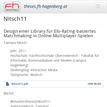
theses.fh-hagenberg.at
Toggl
navig
Nitsch11
Skip
to
main
Design einer Library für Elo-Rating-basiertes
content
Matchmaking in Online-Multiplayer-Spielen
Tamara
Nitsch
Jahr:
2011
Hochschule:
Fachhochschule Oberösterreich - Fakultät für
Informatik, Kommunikation und Medien (Campus
Hagenberg)
Studiengang:
Interactive Media
Textsprache:
deutsch
Nitsch11.pdf
1005.96 KB
BibTeX:
@mastersthesis{Nitsch11,
author={Nitsch, Tamara},