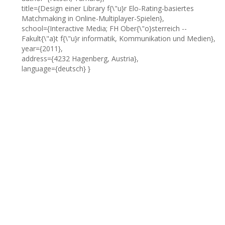
title={Design einer Library f{\"u}r Elo-Rating-basiertes
Matchmaking in Online-Multiplayer-Spielen},
school={Interactive Media; FH Ober{\"o}sterreich --
Fakult{\"a}t f{\"u}r informatik, Kommunikation und Medien},
year={2011},
address={4232 Hagenberg, Austria},
language={deutsch} }