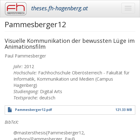
theses.fh-hagenberg.at
Toggl
navig
Pammesberger12
Skip
to
main
Visuelle Kommunikation der bewussten Lüge im
content
Animationsfilm
Paul
Pammesberger
Jahr:
2012
Hochschule:
Fachhochschule Oberösterreich - Fakultät für
Informatik, Kommunikation und Medien (Campus
Hagenberg)
Studiengang:
Digital Arts
Textsprache:
deutsch
Pammesberger12.pdf
121.33 MB
BibTeX:
@mastersthesis{Pammesberger12,
author={Pammesberger, Paul},