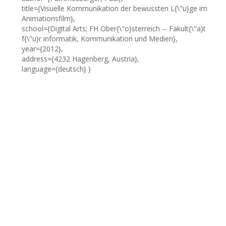
title={Visuelle Kommunikation der bewussten L{\"u}ge im
Animationsfilm},
school={Digital Arts; FH Ober{\"o}sterreich -- Fakult{\"a}t
f{\"u}r informatik, Kommunikation und Medien},
year={2012},
address={4232 Hagenberg, Austria},
language={deutsch} }