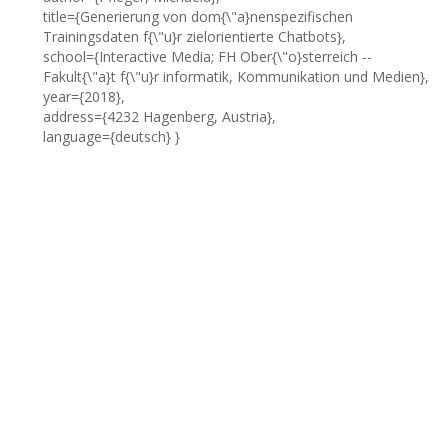
title={Generierung von dom{\"a}nenspezifischen
Trainingsdaten f{\"u}r zielorientierte Chatbots},
school={Interactive Media; FH Ober{\"o}sterreich --
Fakult{\"a}t f{\"u}r informatik, Kommunikation und Medien},
year={2018},
address={4232 Hagenberg, Austria},
language={deutsch} }