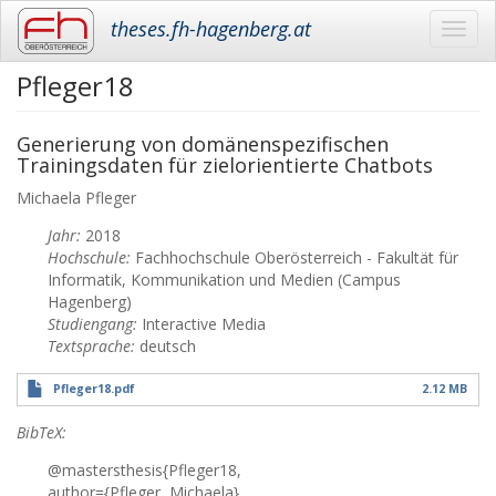
theses.fh-hagenberg.at
Toggl
navig
Pfleger18
Skip
to
main
Generierung von domänenspezifischen
content
Trainingsdaten für zielorientierte Chatbots
Michaela
Pfleger
Jahr:
2018
Hochschule:
Fachhochschule Oberösterreich - Fakultät für
Informatik, Kommunikation und Medien (Campus
Hagenberg)
Studiengang:
Interactive Media
Textsprache:
deutsch
Pfleger18.pdf
2.12 MB
BibTeX:
@mastersthesis{Pfleger18,
author={Pfleger, Michaela},