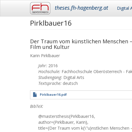
Main
theses.fh-hagenberg.at
Digital 
navigation
Pirklbauer16
Skip
to
main
content
Der Traum vom künstlichen Menschen –
Film und Kultur
Karin
Pirklbauer
Jahr:
2016
Hochschule:
Fachhochschule Oberösterreich - Fa
Studiengang:
Digital Arts
Textsprache:
deutsch
Pirklbauer16.pdf
BibTeX:
@mastersthesis{Pirklbauer16,
author={Pirklbauer, Karin},
title={Der Traum vom k{\"u}nstlichen Menschen 