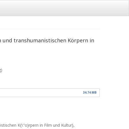
 und transhumanistischen Körpern in
g)
34.74 MB
schen K{\"o}rpern in Film und Kultur},