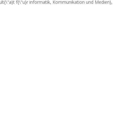
kult{\"a}t f{\"u}r informatik, Kommunikation und Medien},