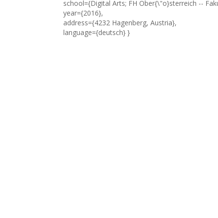
school={Digital Arts; FH Ober{\"o}sterreich -- Fa
year={2016},
address={4232 Hagenberg, Austria},
language={deutsch} }