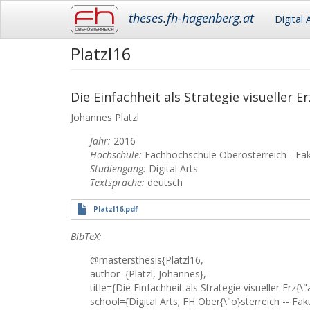
Main
theses.fh-hagenberg.at
Digital 
navigation
Platzl16
Skip
to
main
content
Die Einfachheit als Strategie visueller E
Johannes
Platzl
Jahr:
2016
Hochschule:
Fachhochschule Oberösterreich - Fa
Studiengang:
Digital Arts
Textsprache:
deutsch
Platzl16.pdf
BibTeX:
@mastersthesis{Platzl16,
author={Platzl, Johannes},
title={Die Einfachheit als Strategie visueller Erz{\"
school={Digital Arts; FH Ober{\"o}sterreich -- Fa