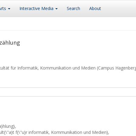
Arts
Interactive Media
Search
About
rzählung
kultät für Informatik, Kommunikation und Medien (Campus Hagenber
a}hlung},
kult{\"a}t f{\"u}r informatik, Kommunikation und Medien},