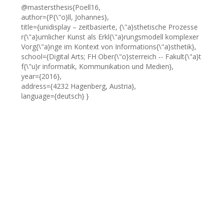
@mastersthesis{Poell16,
author={P{\"o}ll, Johannes},
title={unidisplay – zeitbasierte, {\"a}sthetische Prozesse
r{\"a}umlicher Kunst als Erkl{\"a}rungsmodell komplexer
Vorg{\"a}nge im Kontext von Informations{\"a}sthetik},
school={Digital Arts; FH Ober{\"o}sterreich -- Fakult{\"a}t
f{\"u}r informatik, Kommunikation und Medien},
year={2016},
address={4232 Hagenberg, Austria},
language={deutsch} }