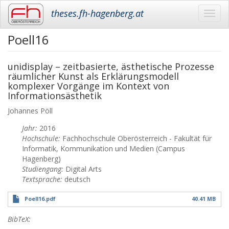
theses.fh-hagenberg.at
Toggl
navig
Poell16
Skip
to
main
unidisplay – zeitbasierte, ästhetische Prozesse
content
räumlicher Kunst als Erklärungsmodell
komplexer Vorgänge im Kontext von
Informationsästhetik
Johannes
Pöll
Jahr:
2016
Hochschule:
Fachhochschule Oberösterreich - Fakultät für
Informatik, Kommunikation und Medien (Campus
Hagenberg)
Studiengang:
Digital Arts
Textsprache:
deutsch
Poell16.pdf
40.41 MB
BibTeX: