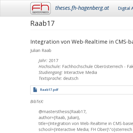
Main
theses.fh-hagenberg.at
Digital 
navigation
Raab17
Skip
to
main
content
Integration von Web-Realtime in CMS-b
Julian
Raab
Jahr:
2017
Hochschule:
Fachhochschule Oberösterreich - Fa
Studiengang:
Interactive Media
Textsprache:
deutsch
Raab17.pdf
BibTeX:
@mastersthesis{Raab17,
author={Raab, Julian},
title={Integration von Web-Realtime in CMS-basie
school={Interactive Media; FH Ober{\"o}sterreich 