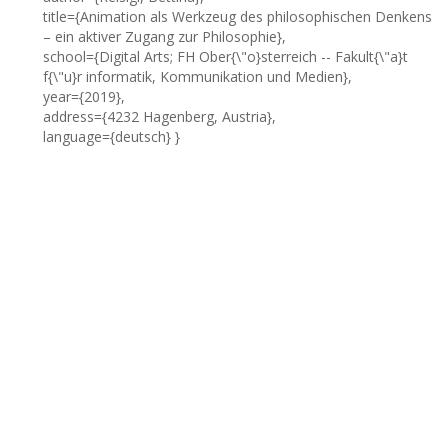
title={Animation als Werkzeug des philosophischen Denkens
– ein aktiver Zugang zur Philosophie},
school={Digital Arts; FH Ober{\"o}sterreich -- Fakult{\"a}t
f{\"u}r informatik, Kommunikation und Medien},
year={2019},
address={4232 Hagenberg, Austria},
language={deutsch} }