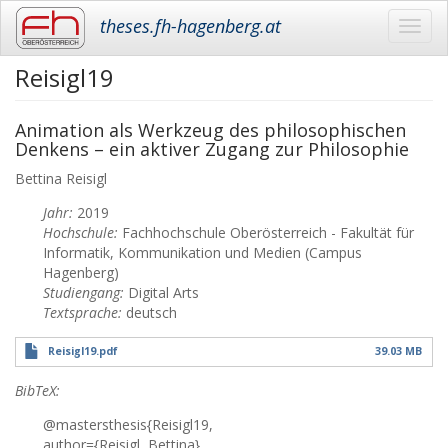
theses.fh-hagenberg.at
Toggl
navig
Reisigl19
Skip
to
main
Animation als Werkzeug des philosophischen
content
Denkens – ein aktiver Zugang zur Philosophie
Bettina
Reisigl
Jahr:
2019
Hochschule:
Fachhochschule Oberösterreich - Fakultät für
Informatik, Kommunikation und Medien (Campus
Hagenberg)
Studiengang:
Digital Arts
Textsprache:
deutsch
Reisigl19.pdf
39.03 MB
BibTeX:
@mastersthesis{Reisigl19,
author={Reisigl, Bettina},