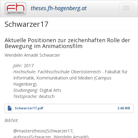
theses.fh-hagenberg.at
Toggl
navig
Schwarzer17
Skip
to
main
Aktuelle Positionen zur zeichenhaften Rolle der
content
Bewegung im Animationsfilm
Wendelin Amadé
Schwarzer
Jahr:
2017
Hochschule:
Fachhochschule Oberösterreich - Fakultät für
Informatik, Kommunikation und Medien (Campus
Hagenberg)
Studiengang:
Digital Arts
Textsprache:
deutsch
Schwarzer17.pdf
2.66 MB
BibTeX:
@mastersthesis{Schwarzer17,
author={Schwarzer, Wendelin Amadé},