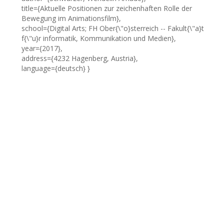
title={Aktuelle Positionen zur zeichenhaften Rolle der
Bewegung im Animationsfilm},
school={Digital Arts; FH Ober{\"o}sterreich -- Fakult{\"a}t
f{\"u}r informatik, Kommunikation und Medien},
year={2017},
address={4232 Hagenberg, Austria},
language={deutsch} }