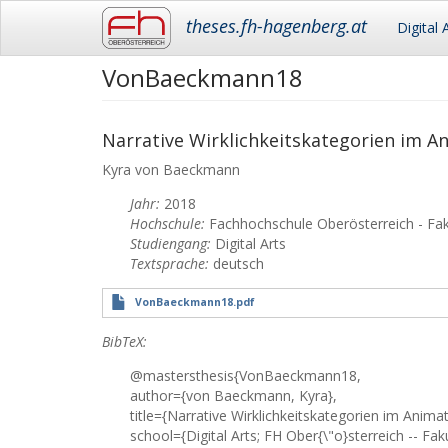
Main
theses.fh-hagenberg.at
Digital 
navigation
VonBaeckmann18
Skip
to
main
content
Narrative Wirklichkeitskategorien im A
Kyra
von Baeckmann
Jahr:
2018
Hochschule:
Fachhochschule Oberösterreich - Fa
Studiengang:
Digital Arts
Textsprache:
deutsch
VonBaeckmann18.pdf
BibTeX:
@mastersthesis{VonBaeckmann18,
author={von Baeckmann, Kyra},
title={Narrative Wirklichkeitskategorien im Animat
school={Digital Arts; FH Ober{\"o}sterreich -- Fa