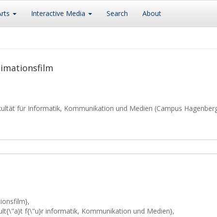
Arts
Interactive Media
Search
About
nimationsfilm
kultät für Informatik, Kommunikation und Medien (Campus Hagenber
ionsfilm},
kult{\"a}t f{\"u}r informatik, Kommunikation und Medien},