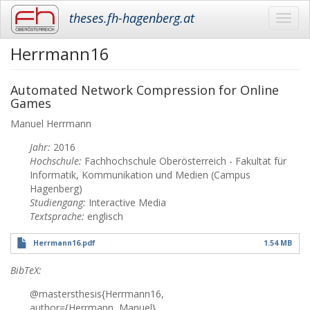
theses.fh-hagenberg.at
Toggl
navig
Herrmann16
Skip
to
main
Automated Network Compression for Online
content
Games
Manuel
Herrmann
Jahr:
2016
Hochschule:
Fachhochschule Oberösterreich - Fakultät für
Informatik, Kommunikation und Medien (Campus
Hagenberg)
Studiengang:
Interactive Media
Textsprache:
englisch
Herrmann16.pdf
1.54 MB
BibTeX:
@mastersthesis{Herrmann16,
author={Herrmann, Manuel},