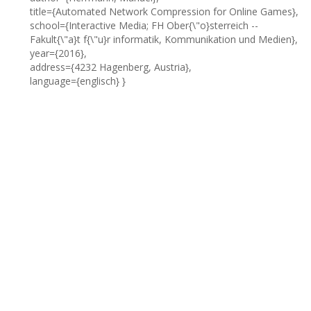
title={Automated Network Compression for Online Games},
school={Interactive Media; FH Ober{\"o}sterreich --
Fakult{\"a}t f{\"u}r informatik, Kommunikation und Medien},
year={2016},
address={4232 Hagenberg, Austria},
language={englisch} }