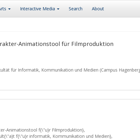
Arts
Interactive Media
Search
About
rakter-Animationstool für Filmproduktion
kultät für Informatik, Kommunikation und Medien (Campus Hagenber
er-Animationstool f{\"u}r Filmproduktion},
kult{\"a}t f{\"u}r informatik, Kommunikation und Medien},