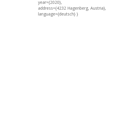
year={2020},
address={4232 Hagenberg, Austria},
language={deutsch} }