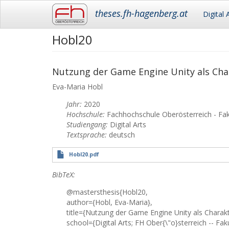
Main
theses.fh-hagenberg.at
Digital 
navigation
Hobl20
Skip
to
main
content
Nutzung der Game Engine Unity als Cha
Eva-Maria
Hobl
Jahr:
2020
Hochschule:
Fachhochschule Oberösterreich - Fa
Studiengang:
Digital Arts
Textsprache:
deutsch
Hobl20.pdf
BibTeX:
@mastersthesis{Hobl20,
author={Hobl, Eva-Maria},
title={Nutzung der Game Engine Unity als Charakt
school={Digital Arts; FH Ober{\"o}sterreich -- Fa