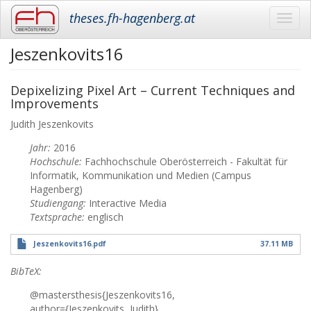
theses.fh-hagenberg.at
Toggl
navig
Jeszenkovits16
Skip
to
main
Depixelizing Pixel Art – Current Techniques and
content
Improvements
Judith
Jeszenkovits
Jahr:
2016
Hochschule:
Fachhochschule Oberösterreich - Fakultät für
Informatik, Kommunikation und Medien (Campus
Hagenberg)
Studiengang:
Interactive Media
Textsprache:
englisch
Jeszenkovits16.pdf
37.11 MB
BibTeX:
@mastersthesis{Jeszenkovits16,
author={Jeszenkovits, Judith},