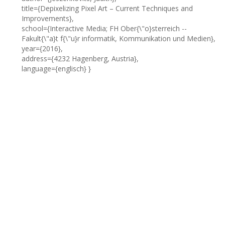
title={Depixelizing Pixel Art – Current Techniques and
Improvements},
school={Interactive Media; FH Ober{\"o}sterreich --
Fakult{\"a}t f{\"u}r informatik, Kommunikation und Medien},
year={2016},
address={4232 Hagenberg, Austria},
language={englisch} }