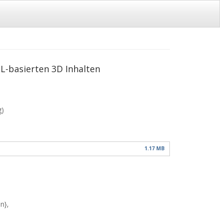
L-basierten 3D Inhalten
g)
1.17 MB
n},