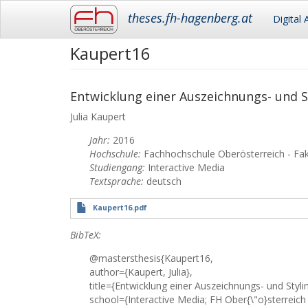
Main
theses.fh-hagenberg.at
Digital 
navigation
Kaupert16
Skip
to
main
content
Entwicklung einer Auszeichnungs- und S
Julia
Kaupert
Jahr:
2016
Hochschule:
Fachhochschule Oberösterreich - Fa
Studiengang:
Interactive Media
Textsprache:
deutsch
Kaupert16.pdf
BibTeX:
@mastersthesis{Kaupert16,
author={Kaupert, Julia},
title={Entwicklung einer Auszeichnungs- und Styl
school={Interactive Media; FH Ober{\"o}sterreich 