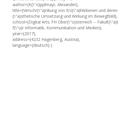
author={K{\"o}pplmayr, Alexander},
title={Verschr{\"a}nkung von Erz{\"a}hlebenen und deren
{\"a}sthetische Umsetzung und Wirkung im Bewegtbild},
school={Digital Arts; FH Ober{\"o}sterreich -- Fakult{\"a}t
f{\"u}r informatik, Kommunikation und Medien},
year={2017},
address={4232 Hagenberg, Austria},
language={deutsch} }