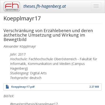
theses.fh-hagenberg.at
Toggl
navig
Koepplmayr17
Skip
to
main
Verschränkung von Erzählebenen und deren
content
ästhetische Umsetzung und Wirkung im
Bewegtbild
Alexander
Köpplmayr
Jahr:
2017
Hochschule:
Fachhochschule Oberösterreich - Fakultät für
Informatik, Kommunikation und Medien (Campus
Hagenberg)
Studiengang:
Digital Arts
Textsprache:
deutsch
Koepplmayr17.pdf
2.27 MB
BibTeX:
@mastersthesis{Koepplmayr17,