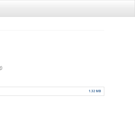
g)
1.32 MB