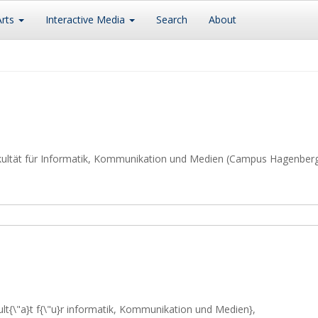
Arts
Interactive Media
Search
About
kultät für Informatik, Kommunikation und Medien (Campus Hagenber
kult{\"a}t f{\"u}r informatik, Kommunikation und Medien},