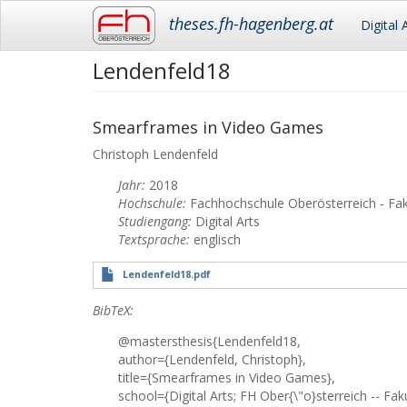
Main
theses.fh-hagenberg.at
Digital 
navigation
Lendenfeld18
Skip
to
main
content
Smearframes in Video Games
Christoph
Lendenfeld
Jahr:
2018
Hochschule:
Fachhochschule Oberösterreich - Fa
Studiengang:
Digital Arts
Textsprache:
englisch
Lendenfeld18.pdf
BibTeX:
@mastersthesis{Lendenfeld18,
author={Lendenfeld, Christoph},
title={Smearframes in Video Games},
school={Digital Arts; FH Ober{\"o}sterreich -- Fa