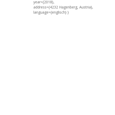
year={2018},
address={4232 Hagenberg, Austria},
language={englisch} }