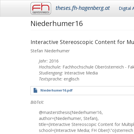
Main
theses.fh-hagenberg.at
Digital 
navigation
Niederhumer16
Skip
to
main
content
Interactive Stereoscopic Content for Mu
Stefan
Niederhumer
Jahr:
2016
Hochschule:
Fachhochschule Oberösterreich - Fa
Studiengang:
Interactive Media
Textsprache:
englisch
Niederhumer16.pdf
BibTeX:
@mastersthesis{Niederhumer16,
author={Niederhumer, Stefan},
title={Interactive Stereoscopic Content for Multi
school={Interactive Media; FH Ober{\"o}sterreich 