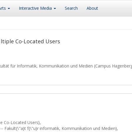
Arts
Interactive Media
Search
About
ltiple Co-Located Users
kultät für Informatik, Kommunikation und Medien (Campus Hagenber
ple Co-Located Users},
-- Fakult{\"a}t f{\"u}r informatik, Kommunikation und Medien},