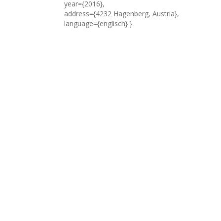
year={2016},
address={4232 Hagenberg, Austria},
language={englisch} }