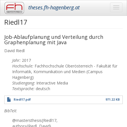
theses.fh-hagenberg.at
Toggl
navig
Riedl17
Skip
to
main
Job-Ablaufplanung und Verteilung durch
content
Graphenplanung mit Java
David
Riedl
Jahr:
2017
Hochschule:
Fachhochschule Oberösterreich - Fakultät für
Informatik, Kommunikation und Medien (Campus
Hagenberg)
Studiengang:
Interactive Media
Textsprache:
deutsch
Riedl17.pdf
971.22 KB
BibTeX:
@mastersthesis{Riedl17,
author={Riedl, David},