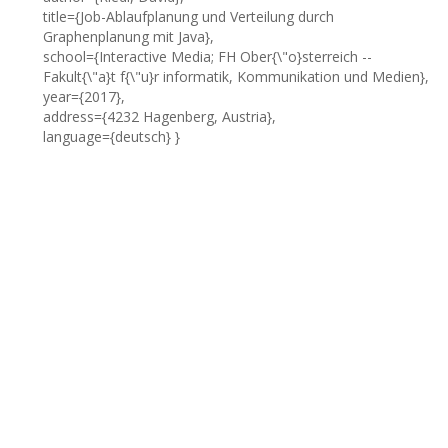
title={Job-Ablaufplanung und Verteilung durch
Graphenplanung mit Java},
school={Interactive Media; FH Ober{\"o}sterreich --
Fakult{\"a}t f{\"u}r informatik, Kommunikation und Medien},
year={2017},
address={4232 Hagenberg, Austria},
language={deutsch} }