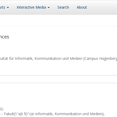
Arts
Interactive Media
Search
About
nces
kultät für Informatik, Kommunikation und Medien (Campus Hagenber
s},
-- Fakult{\"a}t f{\"u}r informatik, Kommunikation und Medien},