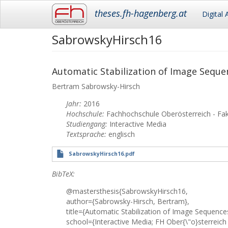
Main
theses.fh-hagenberg.at
Digital 
navigation
SabrowskyHirsch16
Skip
to
main
content
Automatic Stabilization of Image Seque
Bertram
Sabrowsky-Hirsch
Jahr:
2016
Hochschule:
Fachhochschule Oberösterreich - Fa
Studiengang:
Interactive Media
Textsprache:
englisch
SabrowskyHirsch16.pdf
BibTeX:
@mastersthesis{SabrowskyHirsch16,
author={Sabrowsky-Hirsch, Bertram},
title={Automatic Stabilization of Image Sequence
school={Interactive Media; FH Ober{\"o}sterreich 