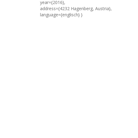
year={2016},
address={4232 Hagenberg, Austria},
language={englisch} }