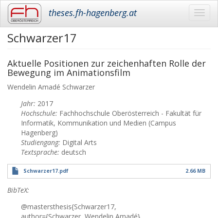
theses.fh-hagenberg.at
Toggl
navig
Schwarzer17
Skip
to
main
Aktuelle Positionen zur zeichenhaften Rolle der
content
Bewegung im Animationsfilm
Wendelin Amadé
Schwarzer
Jahr:
2017
Hochschule:
Fachhochschule Oberösterreich - Fakultät für
Informatik, Kommunikation und Medien (Campus
Hagenberg)
Studiengang:
Digital Arts
Textsprache:
deutsch
Schwarzer17.pdf
2.66 MB
BibTeX:
@mastersthesis{Schwarzer17,
author={Schwarzer, Wendelin Amadé},