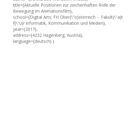
title={Aktuelle Positionen zur zeichenhaften Rolle der
Bewegung im Animationsfilm},
school={Digital Arts; FH Ober{\"o}sterreich -- Fakult{\"a}t
f{\"u}r informatik, Kommunikation und Medien},
year={2017},
address={4232 Hagenberg, Austria},
language={deutsch} }