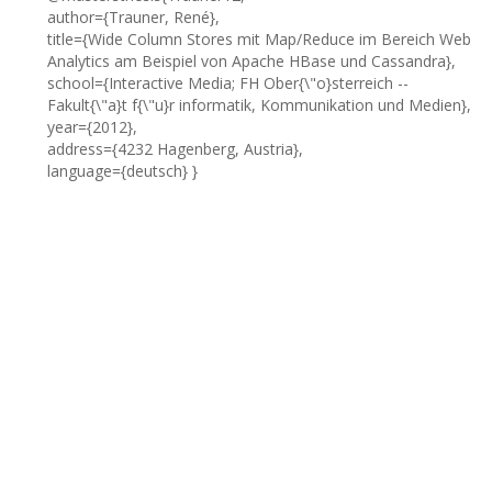
author={Trauner, René},
title={Wide Column Stores mit Map/Reduce im Bereich Web
Analytics am Beispiel von Apache HBase und Cassandra},
school={Interactive Media; FH Ober{\"o}sterreich --
Fakult{\"a}t f{\"u}r informatik, Kommunikation und Medien},
year={2012},
address={4232 Hagenberg, Austria},
language={deutsch} }