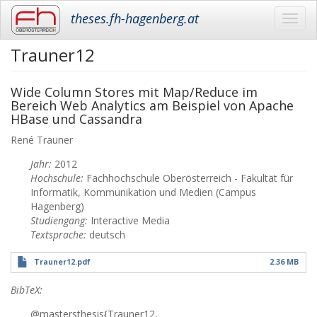
theses.fh-hagenberg.at
Toggl
navig
Trauner12
Skip
to
main
Wide Column Stores mit Map/Reduce im
content
Bereich Web Analytics am Beispiel von Apache
HBase und Cassandra
René
Trauner
Jahr:
2012
Hochschule:
Fachhochschule Oberösterreich - Fakultät für
Informatik, Kommunikation und Medien (Campus
Hagenberg)
Studiengang:
Interactive Media
Textsprache:
deutsch
Trauner12.pdf
2.36 MB
BibTeX:
@mastersthesis{Trauner12,