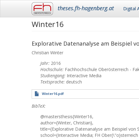
Main
theses.fh-hagenberg.at
Digital 
navigation
Winter16
Skip
to
main
content
Explorative Datenanalyse am Beispiel vo
Christian
Winter
Jahr:
2016
Hochschule:
Fachhochschule Oberösterreich - Fa
Studiengang:
Interactive Media
Textsprache:
deutsch
Winter16.pdf
BibTeX:
@mastersthesis{Winter16,
author={Winter, Christian},
title={Explorative Datenanalyse am Beispiel von Sp
school={Interactive Media; FH Ober{\"o}sterreich 