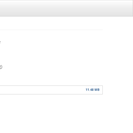
e
g)
11.48 MB