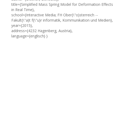
title={Simplified Mass Spring Model for Deformation Effects
in Real Time},
school={Interactive Media; FH Ober{\"o}sterreich --
Fakult{\"a}t f{\"u}r informatik, Kommunikation und Medien},
year={2015},
address={4232 Hagenberg, Austria},
language={englisch} }