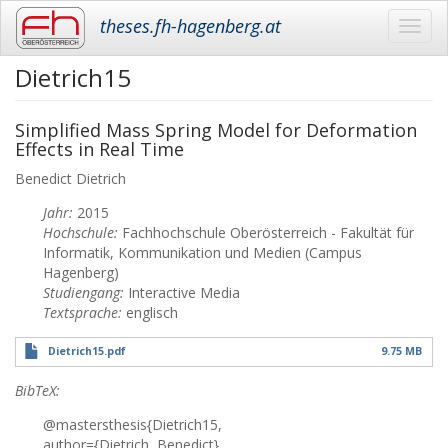
theses.fh-hagenberg.at
Toggl
navig
Dietrich15
Skip
to
main
Simplified Mass Spring Model for Deformation
content
Effects in Real Time
Benedict
Dietrich
Jahr:
2015
Hochschule:
Fachhochschule Oberösterreich - Fakultät für
Informatik, Kommunikation und Medien (Campus
Hagenberg)
Studiengang:
Interactive Media
Textsprache:
englisch
Dietrich15.pdf
9.75 MB
BibTeX:
@mastersthesis{Dietrich15,
author={Dietrich, Benedict},