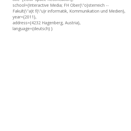
school={Interactive Media; FH Ober{\"o}sterreich --
Fakult{\"a}t f{\"u}r informatik, Kommunikation und Medien},
year={2011},
address={4232 Hagenberg, Austria},
language={deutsch} }