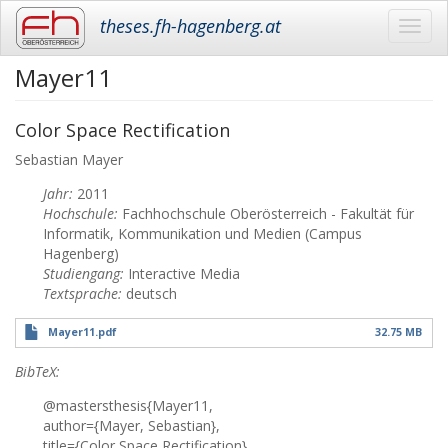
theses.fh-hagenberg.at
Toggl
navig
Mayer11
Skip
to
main
Color Space Rectification
content
Sebastian
Mayer
Jahr:
2011
Hochschule:
Fachhochschule Oberösterreich - Fakultät für
Informatik, Kommunikation und Medien (Campus
Hagenberg)
Studiengang:
Interactive Media
Textsprache:
deutsch
Mayer11.pdf
32.75 MB
BibTeX:
@mastersthesis{Mayer11,
author={Mayer, Sebastian},
title={Color Space Rectification},