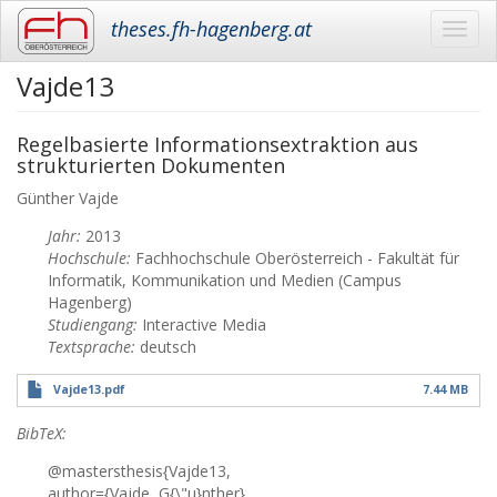
theses.fh-hagenberg.at
Toggl
navig
Vajde13
Skip
to
main
Regelbasierte Informationsextraktion aus
content
strukturierten Dokumenten
Günther
Vajde
Jahr:
2013
Hochschule:
Fachhochschule Oberösterreich - Fakultät für
Informatik, Kommunikation und Medien (Campus
Hagenberg)
Studiengang:
Interactive Media
Textsprache:
deutsch
Vajde13.pdf
7.44 MB
BibTeX:
@mastersthesis{Vajde13,
author={Vajde, G{\"u}nther},