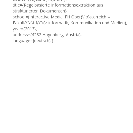
title={Regelbasierte Informationsextraktion aus
strukturierten Dokumenten},
school={Interactive Media; FH Ober{\"o}sterreich --
Fakult{\"a}t f{\"u}r informatik, Kommunikation und Medien},
year={2013},
address={4232 Hagenberg, Austria},
language={deutsch} }