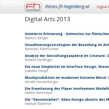
Main
theses.fh-hagenberg.at
Digital 
navigation
Digital Arts 2013
Skip
to
main
content
Animierte Erinnerung - Animation zur filmisch
Markus
Berger
Visualisierungsstrategien der Beseelung im An
Benedict
Bleimschein
Analyse der Gestaltungsaspekte im Creature- D
Roland
Derflinger
Die neue Simplizität im Interface Design. Ske
Isabella
Dimpfl
Musikproduktion im modernen Extreme Metal: t
Gerald
Hauzenberger
Die Erweiterung des Player Involvement Modells
Martin
Kienmayer
Die "Xenomorphen": Alien-Design abseits des 
Manuel
Klammer