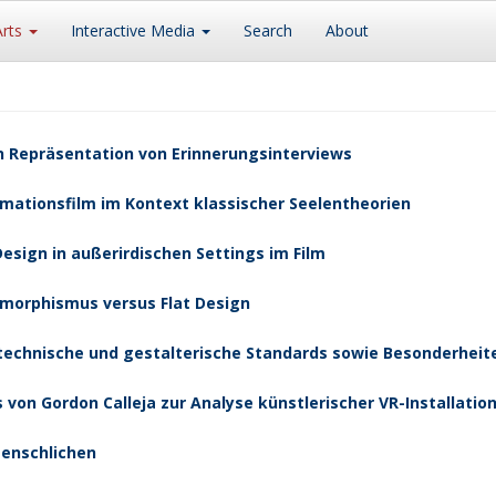
Arts
Interactive Media
Search
About
en Repräsentation von Erinnerungsinterviews
imationsfilm im Kontext klassischer Seelentheorien
esign in außerirdischen Settings im Film
uomorphismus versus Flat Design
echnische und gestalterische Standards sowie Besonderheite
 von Gordon Calleja zur Analyse künstlerischer VR-Installatio
Menschlichen