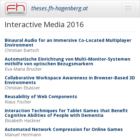
theses.fh-hagenberg.at
Toggl
navig
Interactive Media 2016
Skip
to
main
Binaural Audio for an Immersive Co-Located Multiplayer
content
Environment
Christian
Bartsch
Automatische Einrichtung von Multi-Monitor-Systemen
mithilfe von optischen Bezugsmarkern
Eva-Maria
Brucker
Collaborative Workspace Awareness in Browser-Based 3D
Environments
Christian
Elsässer
Reusability of Web Components
Klaus
Fischer
Interaction Techniques for Tablet Games that Benefit
Cognitive Abilities of People with Dementia
Elisabeth
Hackner
Automated Network Compression for Online Games
Manuel
Herrmann