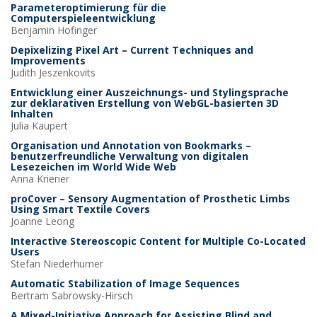
Parameteroptimierung für die
Computerspieleentwicklung
Benjamin
Hofinger
Depixelizing Pixel Art – Current Techniques and
Improvements
Judith
Jeszenkovits
Entwicklung einer Auszeichnungs- und Stylingsprache
zur deklarativen Erstellung von WebGL-basierten 3D
Inhalten
Julia
Kaupert
Organisation und Annotation von Bookmarks –
benutzerfreundliche Verwaltung von digitalen
Lesezeichen im World Wide Web
Anna
Kriener
proCover – Sensory Augmentation of Prosthetic Limbs
Using Smart Textile Covers
Joanne
Leong
Interactive Stereoscopic Content for Multiple Co-Located
Users
Stefan
Niederhumer
Automatic Stabilization of Image Sequences
Bertram
Sabrowsky-Hirsch
A Mixed-Initiative Approach for Assisting Blind and